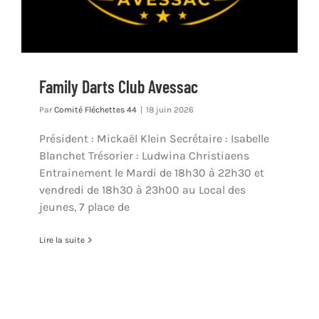
Family Darts Club Avessac
Par
Comité Fléchettes 44
|
18 juin 2026
Président : Mickaël Klein Secrétaire : Isabelle
Blanchet Trésorier : Ludwina Christiaens
Entrainement le Mardi de 18h30 à 22h30 et
vendredi de 18h30 à 23h00 au Local des
jeunes, 7 place de
Lire la suite