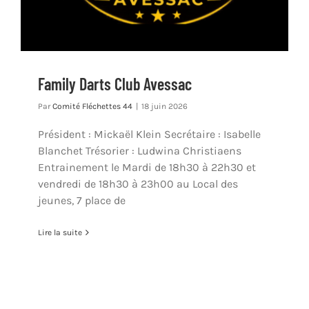
Family Darts Club Avessac
Par
Comité Fléchettes 44
|
18 juin 2026
Président : Mickaël Klein Secrétaire : Isabelle
Blanchet Trésorier : Ludwina Christiaens
Entrainement le Mardi de 18h30 à 22h30 et
vendredi de 18h30 à 23h00 au Local des
jeunes, 7 place de
Lire la suite