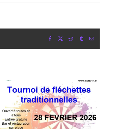
Facebook
X
Reddit
Tumblr
Email