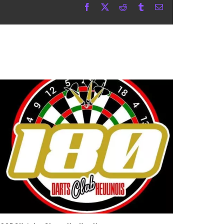
Facebook
X
Reddit
Tumblr
Email