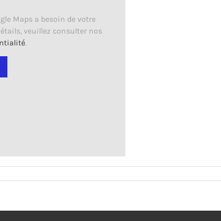
ogle Maps a besoin de votre
étails, veuillez consulter nos
ntialité
.